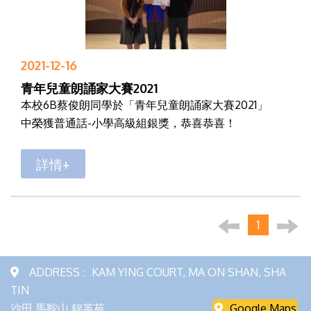
2021-12-16
青年兒童朗誦家大賽2021
本校6B蔡俊朗同學於「青年兒童朗誦家大賽2021」
中榮獲普通話-小學高級組銀獎，恭喜恭喜！
詳情+
1
ADDRESS :
KAM YING COURT, MA ON SHAN, SHA
TIN
沙田 馬鞍山 錦英苑
Google Maps