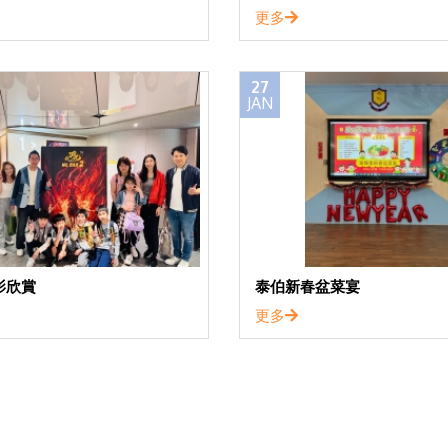
更多
27
JAN
影欣賞
泰伯新春盆菜宴
更多