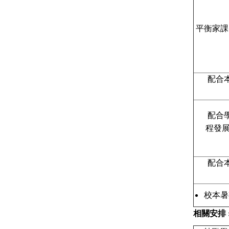
 平衡家
 配
 配
程發
 配
校本暑
相關安排 