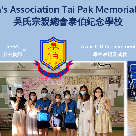
's Association Tai Pak Memoria
吳氏宗親總會泰伯紀念學校
SSPA
Awards & Achievement
升中資訊
學生表現及成就
伯學生堅毅 7位同學赴京交流劍術+Happy+School
荒傍晚舉行更有節日氣色
泰伯盃劍擊比賽
爭霸戰2022
(open House)
叉點」抉擇
嘉年華扮鬼扮馬學英文
福：見證到生命強韌
神奇小子》電影分享會
幼稚園（馬鞍山）
100個印值幾多!?
個網課日
及各班班主任
課及共同備課
n House
支援（NCS）
其他學習經歷(OLE)
中學學位分配辦法(2024-2026)
課堂及學科活動/佳作
課堂及學科活動/佳作
UBuddy Programme
課堂及學科活動/佳作
課堂及學科活動/佳作
課堂及學科活動/佳作
課堂及學科活動/佳作
課堂及學科活動/佳作
課堂及學科活動/佳作
課堂及學科活動/佳作
STAR+ 泰伯星光全人發展工程
「小小理財師」小一理財教育計劃
歷年參與之比賽及獎項
環保、綠化活動及比賽
暑期功課