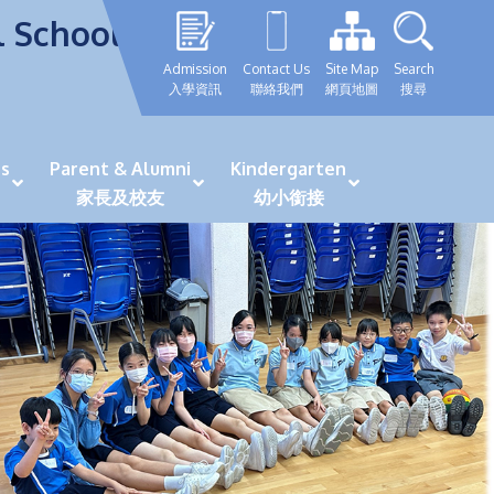
l School
Admission
Contact Us
Site Map
Search
入學資訊
聯絡我們
網頁地圖
搜尋
s
Parent & Alumni
Kindergarten
家長及校友
幼小銜接
表現優秀學生
GRWTH 手機應用程式
「森語童行」探索之旅
法團校董會校友校董選舉
最新活動詳情及報名