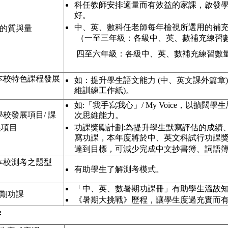
科任教師安排適量而有效益的家課，啟發
好。
中、英、數科任老師每年檢視所選用的補
課的質與量
（一至三年級：各級中、英、數補充練習
四至六年級：各級中、英、數補充練習數
合本校特色課程發展
如：提升學生語文能力 (中、英文課外篇章)
維訓練工作紙)。
如:「我手寫我心」/ My Voice，以擴
合學校發展項目/ 課
次思維能力。
展項目
功課獎勵計劃:為提升學生默寫評估的成績
寫功課，本年度將於中、英文科試行功課
達到目標，可減少完成中文抄書簿、詞語簿、Penm
合本校測考之題型
有助學生了解測考模式。
「中、英、數暑期功課冊」有助學生溫故
期功課
《暑期大挑戰》歷程，讓學生度過充實而
: