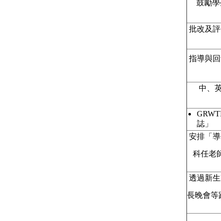
 鼓勵
 批改及
 指導與
 中
GRW
誌」
 安排「
科任老
 透過新
長晚會等