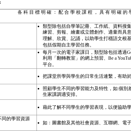
:
各 科 目 標 明 確 ： 配 合 學 校 課 程 ， 具 有 明 確 的 
類型除包括自學筆記冊、工作紙、資料搜
練習、剪報、繪畫或立體創作、適量而具
理解、欣賞、記誦，以助學生打穩語文根
包括假期自主學習任務。
每月一次的電子家課日，類型除包括透過Googl
利用「翻轉教室」的網上預習、Be a YouT
平台。
把課堂所學與學生的日常生活連繫，有助
照顧學生不同的學習能力及特性，如:個別
生家課調適安排。
藉此了解不同學生的學習表現，以便協助
用不同的學習資源
如：圖書館及其他社會資源、互聯網、電