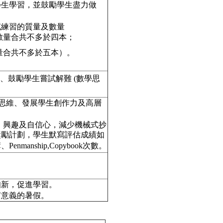
學生學習，並鼓勵學生盡力做
充練習的質量及數量
數量合共不多於四本；
量合共不多於五本）。
、鼓勵學生嘗試解難 (數學思
闊學生思維、發展學生創作力及高層
、興趣及自信心，減少機械式抄
獎勵計劃，學生默寫評估成績如
anship,Copybook次數。
知新，促進學習。
有意義的暑假。