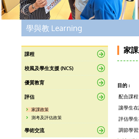
學與教 Learning
家課
課程
校風及學生支援 (NCS)
優質教育
目的 :
評估
 配合
 讓學
家課政策
測考及評估政策
 評估
學術交流
 調節