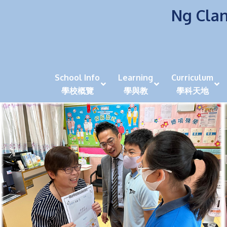
Ng Clan
School Info
Learning
Curriculum
學校概覽
學與教
學科天地
校風及學生支援 (NCS)
香港劍擊運動員教泰
中秋慶祝活動呈現國際學校教育模式 泰伯破天
2023年度沙田區幼稚園
全港學界狀元
家長參觀日
學生代入角色「人生交
萬聖節
田北辰祝
《媽媽的
崇真美善
天下來的雞尾鸚鵡
萬聖節嘉年華活動
校長篇 ~ 
虎年後的第一
學校行政項目聯絡人
各科科主任
同儕協作觀
家長參觀日 Ope
非華語學生
多元發展 / 