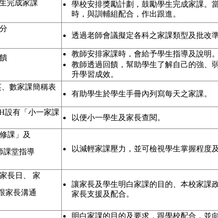
學生完成家課
學校安排獎勵計劃，鼓勵學生完成家課。
時，與訓輔組配合，作出跟進。
評分
透過老師會議擬定各科之家課類型及批改
教師安排家課時，會給予學生指導及說明
回饋
教師透過回饋，幫助學生了解自己的強、
升學習成效。
、英、數家課簡稱表
有助學生於學生手冊內列寫每天之家課。
TH設有「小一家課
以便小一學生及家長查閱。
導修課」及
以減輕家課壓力，並可檢視學生掌握程度
師課堂指導
生家長日、 家
讓家長及學生明白家課的目的、本校家課
跟家長溝通
家長支援及配合。
明白家課的目的及要求，跟學校配合，並