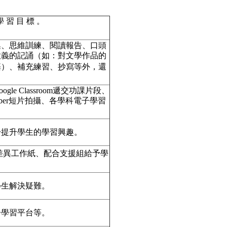
學 習 目 標 。
集、思維訓練、閱讀報告、口頭
意義的記誦（如：對文學作品的
基）、補充練習、抄寫等外，還
e Classroom遞交功課片段、
uber短片拍攝、各學科電子學習
於提升學生的學習興趣。
差異工作紙、配合支援組給予學
學生解決疑難。
子學習平台等。