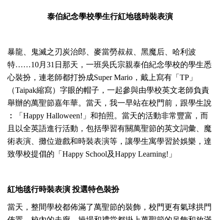
泰伯紀念學校學生行紅地毯時裝表演
暴龍、鬼滅之刃炭治郎、麥當勞叔叔、黑魔后、哈利波
特……10月31日那天，一班吳氏宗親泰伯紀念學校的學生悉
心裝扮，連老師都打扮成Super Mario，戴上寫有「TP」
（Taipak縮寫）字眼的帽子，一起參與由學校英文老師負責
舉辦的萬聖節嘉年華。當天，我一早站在校門前，跟學生說
︰「Happy Halloween!」和拍照。當天的活動非常豐富，而
且以全英語進行活動，包括學習有關萬聖節的英文詞彙、魔
術表演、攤位遊戲和時裝表演等，讓學生寓學習於娛樂，達
致學校提倡的「Happy School及Happy Learning!」
紅地毯行時裝表演 投選特色裝扮
當天，整間學校都佈滿了萬聖節的裝飾，校門更有氣球拱門
佈置，校內的走廊、操場和禮堂都掛上萬聖節的吊飾和放滿