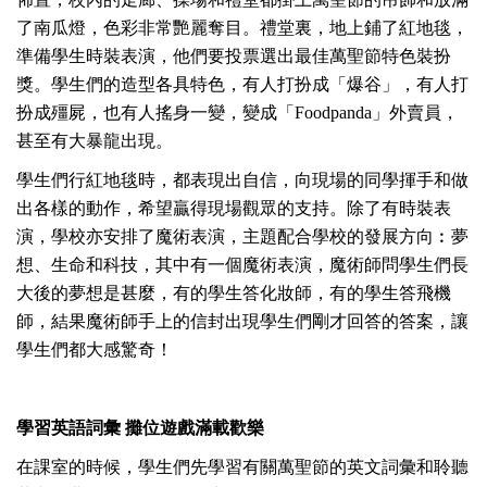
了南瓜燈，色彩非常艷麗奪目。禮堂裏，地上鋪了紅地毯，
準備學生時裝表演，他們要投票選出最佳萬聖節特色裝扮
獎。學生們的造型各具特色，有人打扮成「爆谷」，有人打
扮成殭屍，也有人搖身一變，變成「Foodpanda」外賣員，
甚至有大暴龍出現。
學生們行紅地毯時，都表現出自信，向現場的同學揮手和做
出各樣的動作，希望贏得現場觀眾的支持。除了有時裝表
演，學校亦安排了魔術表演，主題配合學校的發展方向︰夢
想、生命和科技，其中有一個魔術表演，魔術師問學生們長
大後的夢想是甚麼，有的學生答化妝師，有的學生答飛機
師，結果魔術師手上的信封出現學生們剛才回答的答案，讓
學生們都大感驚奇！
學習英語詞彙 攤位遊戲滿載歡樂
在課室的時候，學生們先學習有關萬聖節的英文詞彙和聆聽