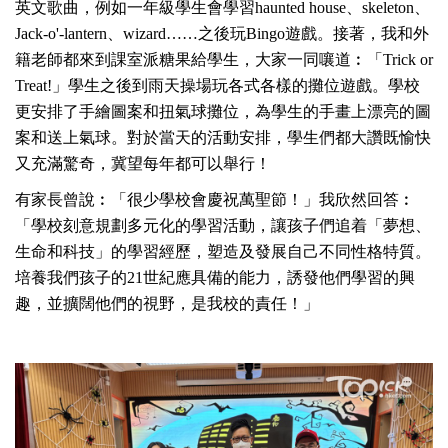
英文歌曲，例如一年級學生會學習haunted house、skeleton、
Jack-o'-lantern、wizard……之後玩Bingo遊戲。接著，我和外
籍老師都來到課室派糖果給學生，大家一同嚷道︰「Trick or
Treat!」學生之後到雨天操場玩各式各樣的攤位遊戲。學校
更安排了手繪圖案和扭氣球攤位，為學生的手畫上漂亮的圖
案和送上氣球。對於當天的活動安排，學生們都大讚既愉快
又充滿驚奇，冀望每年都可以舉行！
有家長曾說︰「很少學校會慶祝萬聖節！」我欣然回答︰
「學校刻意規劃多元化的學習活動，讓孩子們追着「夢想、
生命和科技」的學習經歷，塑造及發展自己不同性格特質。
培養我們孩子的21世紀應具備的能力，誘發他們學習的興
趣，並擴闊他們的視野，是我校的責任！」