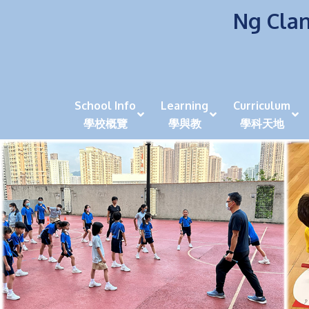
Ng Clan
School Info
Learning
Curriculum
學校概覽
學與教
學科天地
校風及學生支援 (NCS)
香港劍擊運動員教泰
中秋慶祝活動呈現國際學校教育模式 泰伯破天
2023年度沙田區幼稚園
全港學界狀元
家長參觀日
學生代入角色「人生交
萬聖節
田北辰祝
《媽媽的
崇真美善
天下來的雞尾鸚鵡
萬聖節嘉年華活動
校長篇 ~ 
虎年後的第一
學校行政項目聯絡人
各科科主任
同儕協作觀
家長參觀日 Ope
非華語學生
多元發展 / 