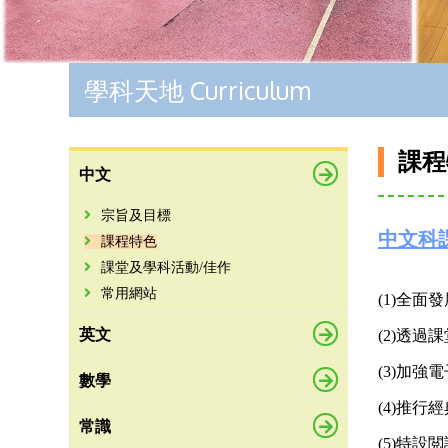
學科天地 Curriculum
課程
中文
宗旨及目標
中文科
課程特色
課堂及學科活動/佳作
常用網站
(1)全
英文
(2)透
(3)加
數學
(4)推
常識
(5)特