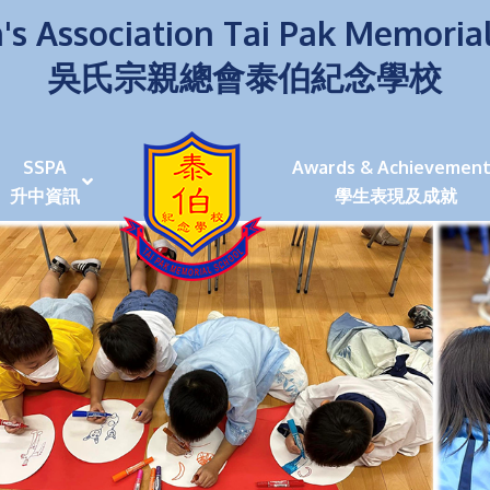
's Association Tai Pak Memoria
吳氏宗親總會泰伯紀念學校
SSPA
Awards & Achievement
升中資訊
學生表現及成就
伯學生堅毅 7位同學赴京交流劍術+Happy+School
荒傍晚舉行更有節日氣色
泰伯盃劍擊比賽
爭霸戰2022
(open House)
叉點」抉擇
嘉年華扮鬼扮馬學英文
福：見證到生命強韌
神奇小子》電影分享會
幼稚園（馬鞍山）
100個印值幾多!?
個網課日
及各班班主任
課及共同備課
n House
支援（NCS）
其他學習經歷(OLE)
中學學位分配辦法(2024-2026)
課堂及學科活動/佳作
課堂及學科活動/佳作
UBuddy Programme
課堂及學科活動/佳作
課堂及學科活動/佳作
課堂及學科活動/佳作
課堂及學科活動/佳作
課堂及學科活動/佳作
課堂及學科活動/佳作
課堂及學科活動/佳作
STAR+ 泰伯星光全人發展工程
「小小理財師」小一理財教育計劃
歷年參與之比賽及獎項
環保、綠化活動及比賽
暑期功課