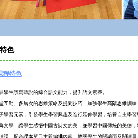
特色
課程特色
面發展學生讀寫聽説的綜合語文能力，提升語文素養。
過課堂互動、多層次的思維策略及提問技巧，加強學生高階思維訓
強電子學習元素，引發學生學習興趣及進行延伸學習，培養自主學
行經典文學，讓學生感悟中國古詩文的美，並學習中國傳統的美德
設閲讀課，配合課本單元主題編排內容，擴闊學生的閲讀面及閲讀