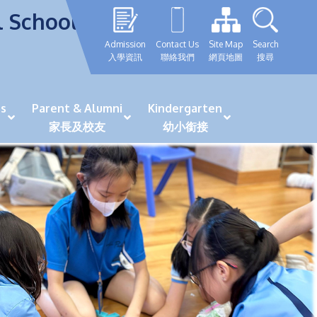
l School
Admission
Contact Us
Site Map
Search
入學資訊
聯絡我們
網頁地圖
搜尋
s
Parent & Alumni
Kindergarten
家長及校友
幼小銜接
表現優秀學生
GRWTH 手機應用程式
「森語童行」探索之旅
法團校董會校友校董選舉
最新活動詳情及報名