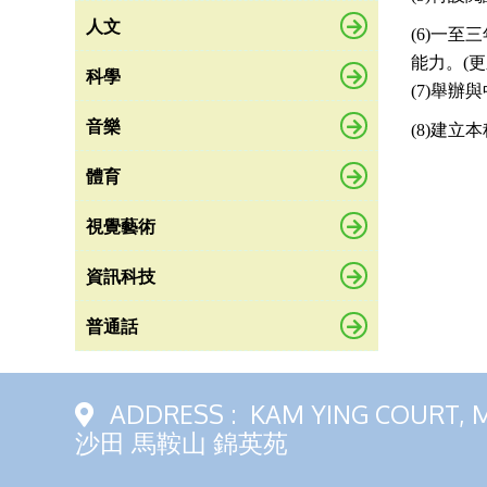
人文
(6)一
能力。(更
科學
(7)舉
音樂
(8)建
體育
視覺藝術
資訊科技
普通話
ADDRESS :
KAM YING COURT, 
沙田 馬鞍山 錦英苑