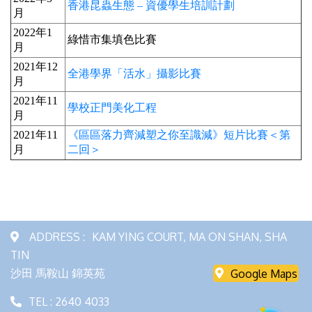
香港昆蟲生態 – 資優學生培訓計劃
月
2022年1
綠惜市集填色比賽
月
2021年12
全港學界「活水」攝影比賽
月
2021年11
學校正門美化工程
月
2021年11
《區區落力齊減塑之你至識減》短片比賽＜第
月
二回＞
ADDRESS :
KAM YING COURT, MA ON SHAN, SHA
TIN
沙田 馬鞍山 錦英苑
Google Maps
TEL : 2640 4033