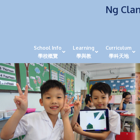
Ng Clan
School Info
Learning
Curriculum
學校概覽
學與教
學科天地
校風及學生支援 (NCS)
香港劍擊運動員教泰
中秋慶祝活動呈現國際學校教育模式 泰伯破天
2023年度沙田區幼稚園
全港學界狀元
家長參觀日
學生代入角色「人生交
萬聖節
田北辰祝
《媽媽的
崇真美善
天下來的雞尾鸚鵡
萬聖節嘉年華活動
校長篇 ~ 
虎年後的第一
學校行政項目聯絡人
各科科主任
同儕協作觀
家長參觀日 Ope
非華語學生
多元發展 / 