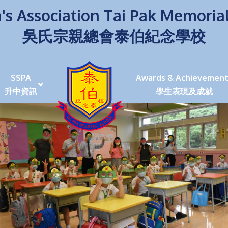
's Association Tai Pak Memoria
吳氏宗親總會泰伯紀念學校
SSPA
Awards & Achievement
升中資訊
學生表現及成就
伯學生堅毅 7位同學赴京交流劍術+Happy+School
荒傍晚舉行更有節日氣色
泰伯盃劍擊比賽
爭霸戰2022
(open House)
叉點」抉擇
嘉年華扮鬼扮馬學英文
福：見證到生命強韌
神奇小子》電影分享會
幼稚園（馬鞍山）
100個印值幾多!?
個網課日
及各班班主任
課及共同備課
n House
支援（NCS）
其他學習經歷(OLE)
中學學位分配辦法(2024-2026)
課堂及學科活動/佳作
課堂及學科活動/佳作
UBuddy Programme
課堂及學科活動/佳作
課堂及學科活動/佳作
課堂及學科活動/佳作
課堂及學科活動/佳作
課堂及學科活動/佳作
課堂及學科活動/佳作
課堂及學科活動/佳作
STAR+ 泰伯星光全人發展工程
「小小理財師」小一理財教育計劃
歷年參與之比賽及獎項
環保、綠化活動及比賽
暑期功課