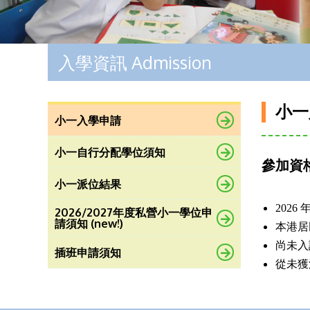
入學資訊 Admission
小一
小一入學申請
小一自行分配學位須知
參加資
小一派位結果
2026
2026/2027年度私營小一學位申
請須知 (new!)
本港居
尚未入
插班申請須知
從未獲