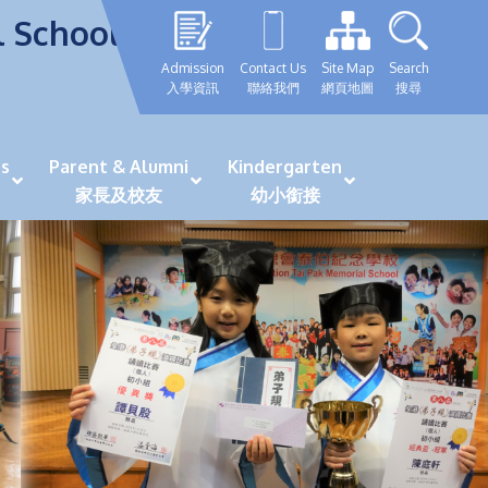
l School
Admission
Contact Us
Site Map
Search
入學資訊
聯絡我們
網頁地圖
搜尋
s
Parent & Alumni
Kindergarten
家長及校友
幼小銜接
表現優秀學生
GRWTH 手機應用程式
「森語童行」探索之旅
法團校董會校友校董選舉
最新活動詳情及報名