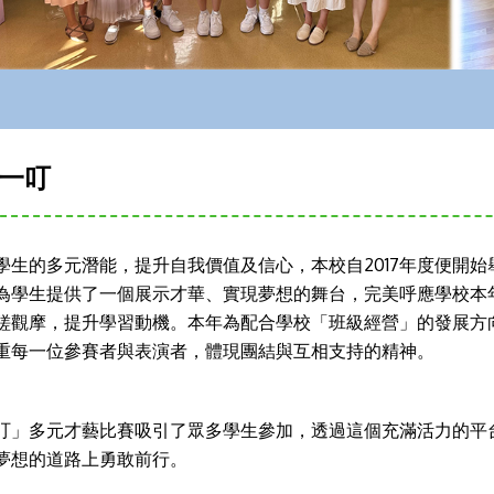
一叮
學生的多元潛能，提升自我價值及信心，本校自2017年度便開始
為學生提供了一個展示才華、實現夢想的舞台，完美呼應學校本
磋觀摩，提升學習動機。本年為配合學校「班級經營」的發展方
重每一位參賽者與表演者，體現團結與互相支持的精神。
叮」多元才藝比賽吸引了眾多學生參加，透過這個充滿活力的平
夢想的道路上勇敢前行。