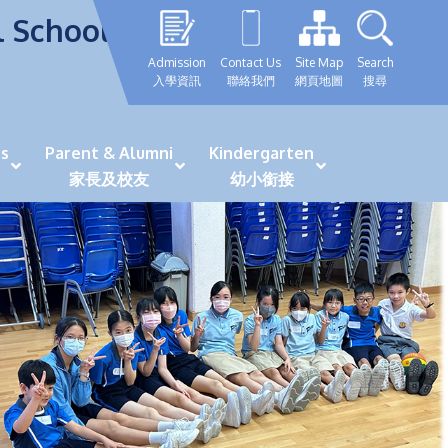
l School
Admission
Contact Us
Site Map
Search
入學資訊
聯絡我們
網頁地圖
搜尋
s
Parent & Alumni
Kindergarten
家長及校友
幼小銜接
表現優秀學生
GRWTH 手機應用程式
「森語童行」探索之旅
法團校董會校友校董選舉
最新活動詳情及報名