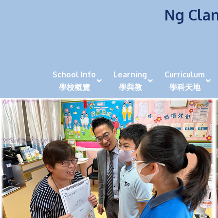
Ng Clan
School Info
Learning
Curriculum
學校概覽
學與教
學科天地
校風及學生支援 (NCS)
香港劍擊運動員教泰
中秋慶祝活動呈現國際學校教育模式 泰伯破天
2023年度沙田區幼稚園
全港學界狀元
家長參觀日
學生代入角色「人生交
萬聖節
田北辰祝
《媽媽的
崇真美善
天下來的雞尾鸚鵡
萬聖節嘉年華活動
校長篇 ~ 
虎年後的第一
學校行政項目聯絡人
各科科主任
同儕協作觀
家長參觀日 Ope
非華語學生
多元發展 / 