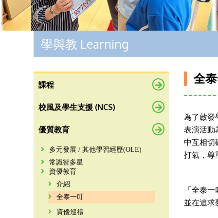
學與教 Learning
全泰
課程
校風及學生支援 (NCS)
為了啟發
優質教育
表演活動
中互相切
多元發展 / 其他學習經歷(OLE)
打氣，尊
常識智多星
資優教育
介紹
「全泰一
全泰一叮
並在追求
資優巡禮