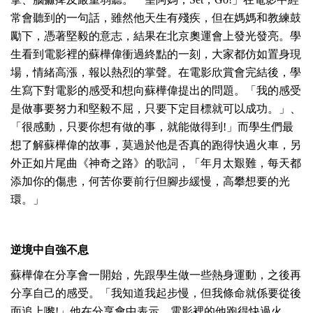
常會聽到的一句話，雖然他天生有殘疾，但在媽媽和教練鼓
勵下，憑著堅毅的意志，結果在北京奧運會上發光發亮。學
生看到電影裡的蘇樺偉衝過終點的一刻，大家都仿如置身現
場，情緒高漲，報以熱烈的掌聲。在電影欣賞會完結後，學
生寫下對電影的感受和想向蘇樺偉提出的問題。「我的感受
是做事要努力和堅毅不屈，只要下定目標就可以成功。」、
「很感動，只要你想有做的事，就能做得到!」而學生們最
想了解蘇樺偉的故事，莫過於他是否真的跑得快過火車，另
外正如片尾曲《神奇之路》的歌詞，「年月太艱難，每天都
添加你的傷患，何苦你要前行但腳步緩慢，高攀想要的光
環。」
逆境中自強不息
蘇樺偉在分享會一開始，先跟學生做一些熱身運動，之後再
分享自己的感受。「我知道我起步慢，但我條命就係要從後
面追上嚟!」他在分享會中表示，電影裡的他跑得快過火