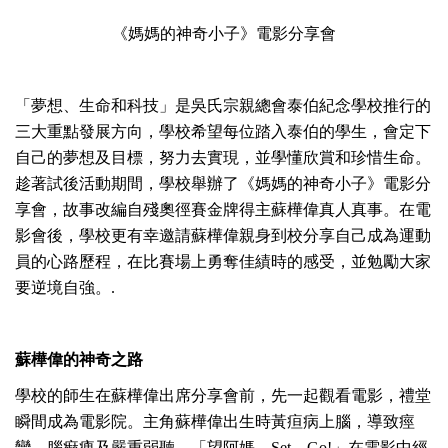
《媽媽的神奇小子》電影分享會
「夢想、生命和科技」是吳氏宗親總會泰伯紀念學校推行的
三大重點發展方向，學校希望每位踏入泰伯的學生，會定下
自己的夢想及目標，努力去實現，並學懂欣賞和珍惜生命。
趁著試後活動期間，學校舉辦了《媽媽的神奇小子》電影分
享會，故事改編自殘奧徑賽金牌得主蘇樺偉真人真事。在電
影會後，學校更有幸邀請蘇樺偉親身到校分享自己成為運動
員的心路歷程，在比賽場上勇奪佳績時的感受，並勉勵大家
要逆境自強。.
蘇樺偉的神奇之路
學校的師生在蘇樺偉出席分享會前，先一起觀看電影，禮堂
瞬間成為電影院。主角蘇樺偉出生時黃疸病上腦，導致痙
攣、腦痲痺及嚴重弱聽。「望阿媽，Set，Go!」在電影中經