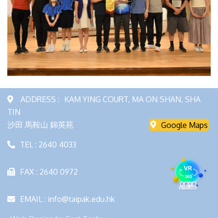
ADDRESS :
KAM YING COURT, MA ON SHAN, SHA
TIN
沙田 馬鞍山 錦英苑
Google Maps
TEL : 2640 4033
FAX : 2640 0972
EMAIL : info@taipak.edu.hk