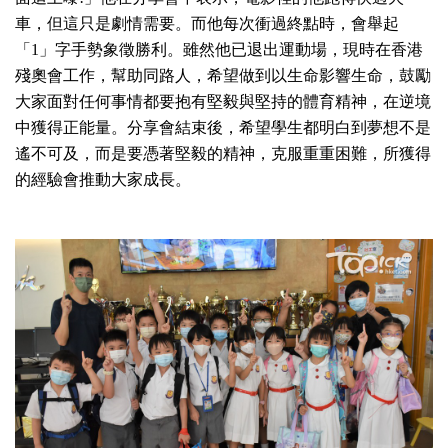
車，但這只是劇情需要。而他每次衝過終點時，會舉起
「1」字手勢象徵勝利。雖然他已退出運動場，現時在香港
殘奧會工作，幫助同路人，希望做到以生命影響生命，鼓勵
大家面對任何事情都要抱有堅毅與堅持的體育精神，在逆境
中獲得正能量。分享會結束後，希望學生都明白到夢想不是
遙不可及，而是要憑著堅毅的精神，克服重重困難，所獲得
的經驗會推動大家成長。