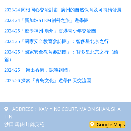
2023-24 同根同心交流計劃_廣州的自然保育及可持續發展
2023-24「新加坡STEM創科之旅」遊學團
2024-25「遊學神州‧廣州」香港青少年交流團
2024-25「國家安全教育參訪團」：智多星北京之行
2024-25「國家安全教育參訪團」：智多星北京之行（續
篇）
2024-25 「衝出香港，認識祖國」
2025-26 探索『青島文化』遊學四天交流團
ADDRESS :
KAM YING COURT, MA ON SHAN, SHA
TIN
沙田 馬鞍山 錦英苑
Google Maps