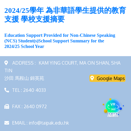
2024/25學年 為非華語學生提供的教育
支援 學校支援摘要
Education Support Provided for Non-Chinese Speaking
(NCS) Student(s)School Support Summary for the
2024/25 School Year
ADDRESS :
KAM YING COURT, MA ON SHAN, SHA
TIN
沙田 馬鞍山 錦英苑
Google Maps
TEL : 2640 4033
FAX : 2640 0972
EMAIL : info@taipak.edu.hk