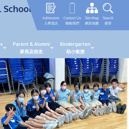
l School
Admission
Contact Us
Site Map
Search
入學資訊
聯絡我們
網頁地圖
搜尋
s
Parent & Alumni
Kindergarten
家長及校友
幼小銜接
表現優秀學生
GRWTH 手機應用程式
「森語童行」探索之旅
法團校董會校友校董選舉
最新活動詳情及報名