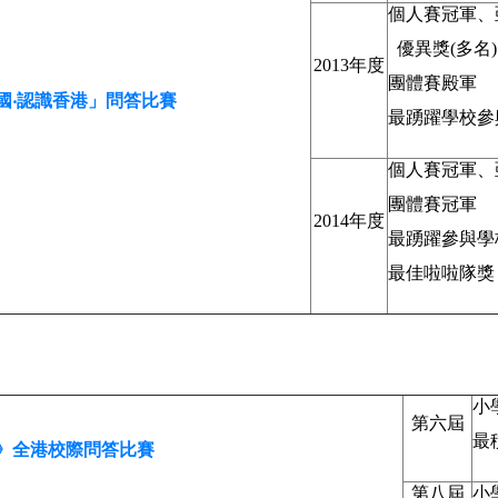
個人賽冠軍、
優異獎(多名)
2013年度
團體賽殿軍
國‧認識香港」問答比賽
最踴躍學校參
個人賽冠軍、亞
團體賽冠軍
2014年度
最踴躍參與學
最佳啦啦隊獎
小
第六屆
最
》全港校際問答比賽
第八屆
小