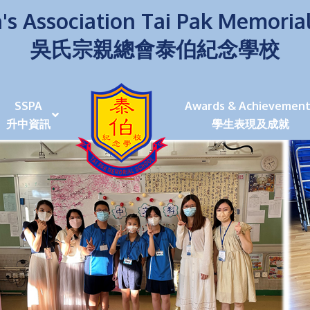
's Association Tai Pak Memoria
吳氏宗親總會泰伯紀念學校
SSPA
Awards & Achievement
升中資訊
學生表現及成就
伯學生堅毅 7位同學赴京交流劍術+Happy+School
荒傍晚舉行更有節日氣色
泰伯盃劍擊比賽
爭霸戰2022
(open House)
叉點」抉擇
嘉年華扮鬼扮馬學英文
福：見證到生命強韌
神奇小子》電影分享會
幼稚園（馬鞍山）
100個印值幾多!?
個網課日
及各班班主任
課及共同備課
n House
支援（NCS）
其他學習經歷(OLE)
中學學位分配辦法(2024-2026)
課堂及學科活動/佳作
課堂及學科活動/佳作
UBuddy Programme
課堂及學科活動/佳作
課堂及學科活動/佳作
課堂及學科活動/佳作
課堂及學科活動/佳作
課堂及學科活動/佳作
課堂及學科活動/佳作
課堂及學科活動/佳作
STAR+ 泰伯星光全人發展工程
「小小理財師」小一理財教育計劃
歷年參與之比賽及獎項
環保、綠化活動及比賽
暑期功課