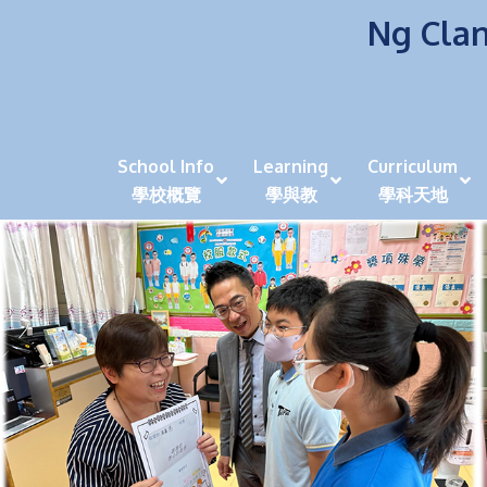
Ng Clan
School Info
Learning
Curriculum
學校概覽
學與教
學科天地
校風及學生支援 (NCS)
香港劍擊運動員教泰
中秋慶祝活動呈現國際學校教育模式 泰伯破天
2023年度沙田區幼稚園
全港學界狀元
家長參觀日
學生代入角色「人生交
萬聖節
田北辰祝
《媽媽的
崇真美善
天下來的雞尾鸚鵡
萬聖節嘉年華活動
校長篇 ~ 
虎年後的第一
學校行政項目聯絡人
各科科主任
同儕協作觀
家長參觀日 Ope
非華語學生
多元發展 / 