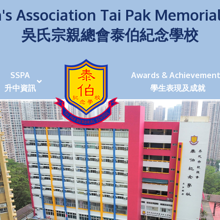
's Association Tai Pak Memoria
吳氏宗親總會泰伯紀念學校
SSPA
Awards & Achievement
升中資訊
學生表現及成就
伯學生堅毅 7位同學赴京交流劍術+Happy+School
荒傍晚舉行更有節日氣色
泰伯盃劍擊比賽
爭霸戰2022
(open House)
叉點」抉擇
嘉年華扮鬼扮馬學英文
福：見證到生命強韌
神奇小子》電影分享會
幼稚園（馬鞍山）
100個印值幾多!?
個網課日
及各班班主任
課及共同備課
n House
支援（NCS）
其他學習經歷(OLE)
中學學位分配辦法(2024-2026)
課堂及學科活動/佳作
課堂及學科活動/佳作
UBuddy Programme
課堂及學科活動/佳作
課堂及學科活動/佳作
課堂及學科活動/佳作
課堂及學科活動/佳作
課堂及學科活動/佳作
課堂及學科活動/佳作
課堂及學科活動/佳作
STAR+ 泰伯星光全人發展工程
「小小理財師」小一理財教育計劃
歷年參與之比賽及獎項
環保、綠化活動及比賽
暑期功課