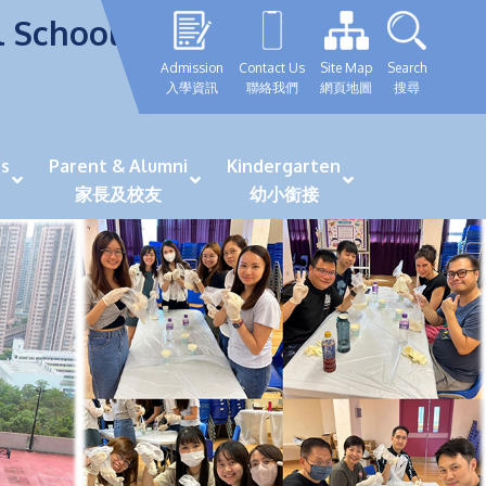
l School
Admission
Contact Us
Site Map
Search
入學資訊
聯絡我們
網頁地圖
搜尋
s
Parent & Alumni
Kindergarten
家長及校友
幼小銜接
表現優秀學生
GRWTH 手機應用程式
「森語童行」探索之旅
法團校董會校友校董選舉
最新活動詳情及報名