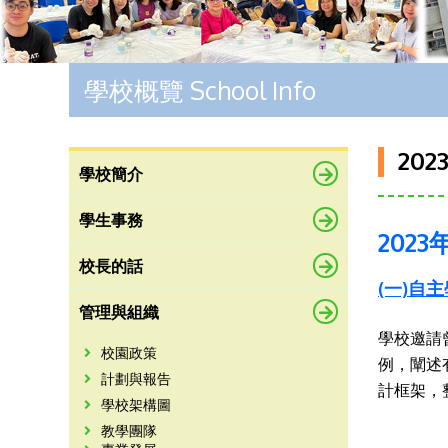
學校概覽 School Info
2023
學校簡介
學生事務
202
校長的話
(一)自
管理與組織
學校邀請
校園政策
例，闡述
計劃與報告
計框架，
學校架構圖
教學團隊