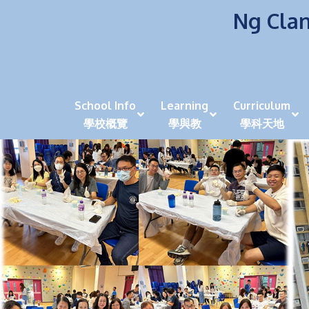
Ng Clan
School Info
Learning
Curriculum
學校概覽
學與教
學科天地
校風及學生支援 (NCS)
香港劍擊運動員教泰
中秋慶祝活動呈現國際學校教育模式 泰伯破天
2023年度沙田區幼稚園
全港學界狀元
家長參觀日
學生代入角色「人生交
萬聖節
田北辰祝
《媽媽的
崇真美善
天下來的雞尾鸚鵡
萬聖節嘉年華活動
校長篇 ~ 
虎年後的第一
學校行政項目聯絡人
各科科主任
同儕協作觀
家長參觀日 Ope
非華語學生
多元發展 / 