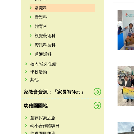
常識科
音樂科
體育科
視覺藝術科
資訊科技科
普通話科
校內/校外佳績
學校活動
其他
家教會資源：「家長智Net」
幼稚園園地
童夢探索之旅
幼小合作體驗日
幼稚園興趣班