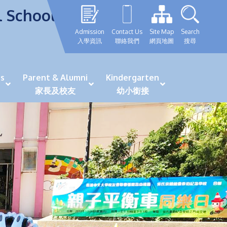
l School
Admission
Contact Us
Site Map
Search
入學資訊
聯絡我們
網頁地圖
搜尋
s
Parent & Alumni
Kindergarten
家長及校友
幼小銜接
表現優秀學生
GRWTH 手機應用程式
「森語童行」探索之旅
法團校董會校友校董選舉
最新活動詳情及報名