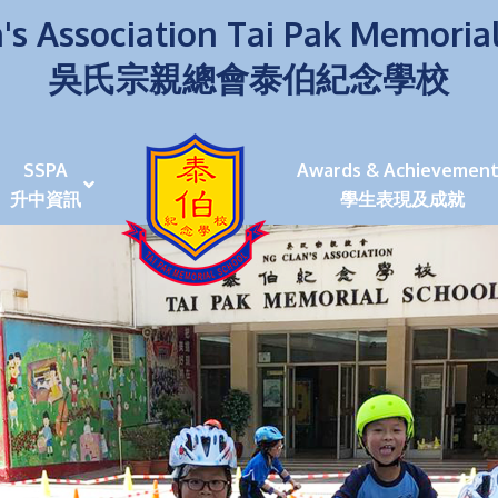
's Association Tai Pak Memoria
吳氏宗親總會泰伯紀念學校
SSPA
Awards & Achievement
升中資訊
學生表現及成就
伯學生堅毅 7位同學赴京交流劍術+Happy+School
荒傍晚舉行更有節日氣色
泰伯盃劍擊比賽
爭霸戰2022
(open House)
叉點」抉擇
嘉年華扮鬼扮馬學英文
福：見證到生命強韌
神奇小子》電影分享會
幼稚園（馬鞍山）
100個印值幾多!?
個網課日
及各班班主任
課及共同備課
n House
支援（NCS）
其他學習經歷(OLE)
中學學位分配辦法(2024-2026)
課堂及學科活動/佳作
課堂及學科活動/佳作
UBuddy Programme
課堂及學科活動/佳作
課堂及學科活動/佳作
課堂及學科活動/佳作
課堂及學科活動/佳作
課堂及學科活動/佳作
課堂及學科活動/佳作
課堂及學科活動/佳作
STAR+ 泰伯星光全人發展工程
「小小理財師」小一理財教育計劃
歷年參與之比賽及獎項
環保、綠化活動及比賽
暑期功課