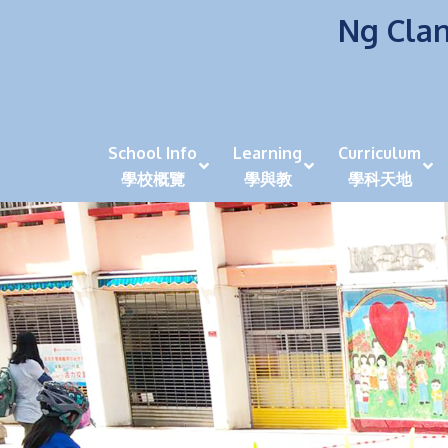
Ng Clan
School Info
Learning
Curriculum
學校概覽
學與教
學科天地
校風及學生支援 (NCS)
香港劍擊運動員教泰
中秋慶祝活動呈現國際學校教育模式 泰伯破天
2023年度沙田區幼稚園
全港學界狀元
家長參觀日
學生代入角色「人生交
萬聖節
田北辰祝
《媽媽的
崇真美善
天下來的雞尾鸚鵡
萬聖節嘉年華活動
校長篇 ~ 
虎年後的第一
學校行政項目聯絡人
各科科主任
同儕協作觀
家長參觀日 Ope
非華語學生
多元發展 / 