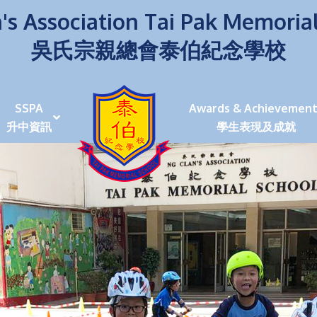
's Association Tai Pak Memoria
吳氏宗親總會泰伯紀念學校
SSPA
Awards & Achievement
升中資訊
學生表現及成就
伯學生堅毅 7位同學赴京交流劍術+Happy+School
荒傍晚舉行更有節日氣色
泰伯盃劍擊比賽
爭霸戰2022
(open House)
叉點」抉擇
嘉年華扮鬼扮馬學英文
福：見證到生命強韌
神奇小子》電影分享會
幼稚園（馬鞍山）
100個印值幾多!?
個網課日
及各班班主任
課及共同備課
n House
支援（NCS）
其他學習經歷(OLE)
中學學位分配辦法(2024-2026)
課堂及學科活動/佳作
課堂及學科活動/佳作
UBuddy Programme
課堂及學科活動/佳作
課堂及學科活動/佳作
課堂及學科活動/佳作
課堂及學科活動/佳作
課堂及學科活動/佳作
課堂及學科活動/佳作
課堂及學科活動/佳作
STAR+ 泰伯星光全人發展工程
「小小理財師」小一理財教育計劃
歷年參與之比賽及獎項
環保、綠化活動及比賽
暑期功課