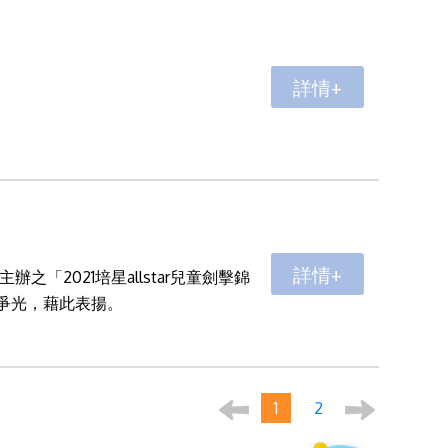
詳情+
詳情+
「2021培星allstar兒童劍擊錦
校爭光，藉此表揚。
1
2