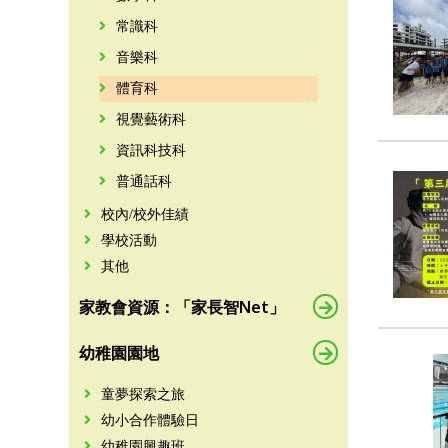
常識科
音樂科
體育科
視覺藝術科
資訊科技科
普通話科
校內/校外佳績
學校活動
其他
家教會資源：「家長智Net」
幼稚園園地
童夢探索之旅
幼小合作體驗日
幼稚園興趣班