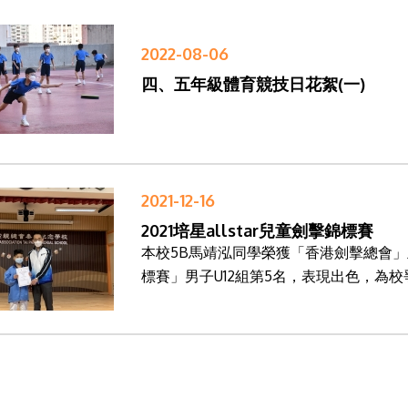
2022-08-06
四、五年級體育競技日花絮(一)
2021-12-16
2021培星allstar兒童劍擊錦標賽
本校5B馬靖泓同學榮獲「香港劍擊總會」主辦之
標賽」男子U12組第5名，表現出色，為