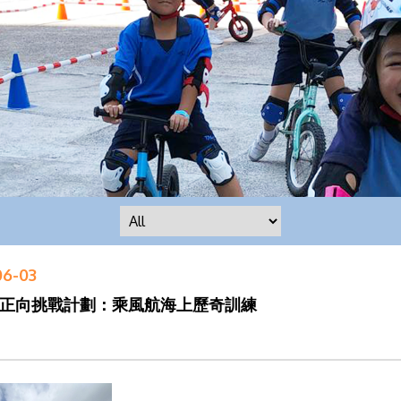
06-03
正向挑戰計劃：乘風航海上歷奇訓練