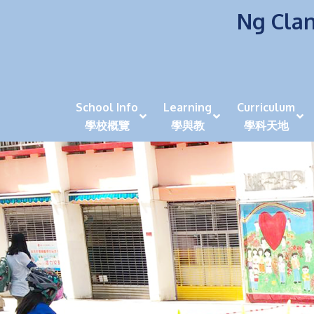
Ng Clan
School Info
Learning
Curriculum
學校概覽
學與教
學科天地
校風及學生支援 (NCS)
香港劍擊運動員教泰
中秋慶祝活動呈現國際學校教育模式 泰伯破天
2023年度沙田區幼稚園
全港學界狀元
家長參觀日
學生代入角色「人生交
萬聖節
田北辰祝
《媽媽的
崇真美善
天下來的雞尾鸚鵡
萬聖節嘉年華活動
校長篇 ~ 
虎年後的第一
學校行政項目聯絡人
各科科主任
同儕協作觀
家長參觀日 Ope
非華語學生
多元發展 / 