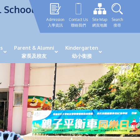
l School
Admission
Contact Us
Site Map
Search
入學資訊
聯絡我們
網頁地圖
搜尋
s
Parent & Alumni
Kindergarten
家長及校友
幼小銜接
表現優秀學生
GRWTH 手機應用程式
「森語童行」探索之旅
法團校董會校友校董選舉
最新活動詳情及報名