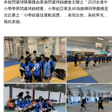
本校閃避球隊榮獲由香港閃避球錦總會主辦之「2021全港中
小學學界閃避球錦標賽」小學組亞軍及6E張鍾燁同學榮獲是
次比賽之「小學組最佳運動員獎」，表現出色，為校爭光，
藉此表揚。