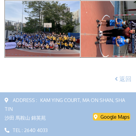
返回
ADDRESS :
KAM YING COURT, MA ON SHAN, SHA
TIN
Google Maps
沙田 馬鞍山 錦英苑
TEL : 2640 4033