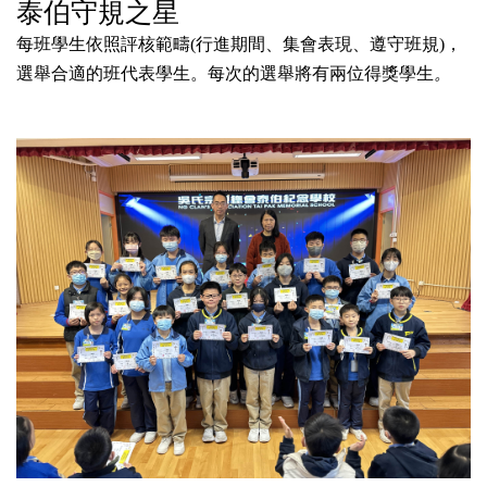
泰伯守規之星
每班學生依照評核範疇(行進期間、集會表現、遵守班規)，
選舉合適的班代表學生。每次的選舉將有兩位得獎學生
。