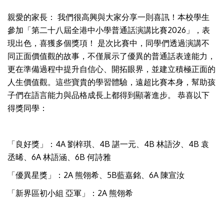
親愛的家長： 我們很高興與大家分享一則喜訊！本校學生
參加「第二十八屆全港中小學普通話演講比賽2026」，表
現出色，喜獲多個獎項！ 是次比賽中，同學們透過演講不
同正面價值觀的故事，不僅展示了優異的普通話表達能力，
更在準備過程中提升自信心、開拓眼界，並建立積極正面的
人生價值觀。這些寶貴的學習體驗，遠超比賽本身，幫助孩
子們在語言能力與品格成長上都得到顯著進步。 恭喜以下
得獎同學：
「良好獎」：4A 劉梓琪、4B 諶一元、4B 林語汐、4B 袁
丞晞、6A 林語涵、6B 何詩雅
「優異星獎」：2A 熊翎希、5B藍嘉銘、6A 陳宣汝
「新界區初小組 亞軍」：2A 熊翎希