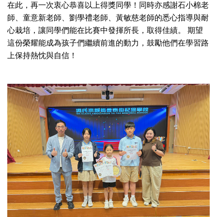
在此，再一次衷心恭喜以上得獎同學！同時亦感謝石小棉老
師、童意新老師、劉學禮老師、黃敏慈老師的悉心指導與耐
心栽培，讓同學們能在比賽中發揮所長，取得佳績。 期望
這份榮耀能成為孩子們繼續前進的動力，鼓勵他們在學習路
上保持熱忱與自信！