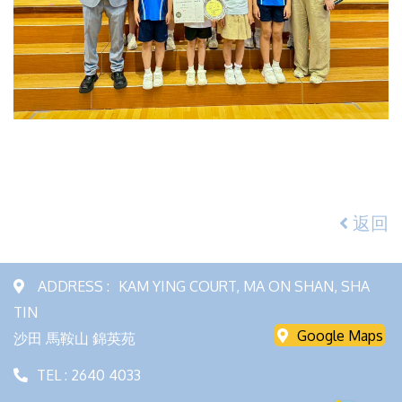
返回
ADDRESS :
KAM YING COURT, MA ON SHAN, SHA
TIN
Google Maps
沙田 馬鞍山 錦英苑
TEL : 2640 4033