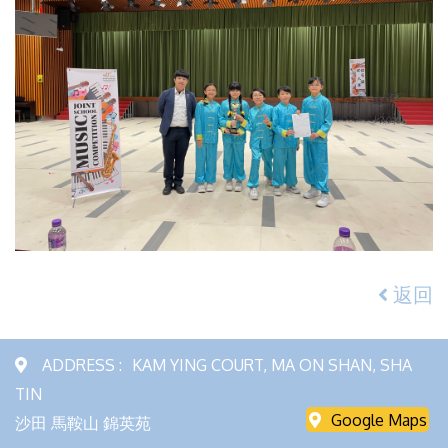
返回
ADDRESS :
KAM YING COURT, MA ON SHAN, SHA
TIN
Google Maps
沙田 馬鞍山 錦英苑