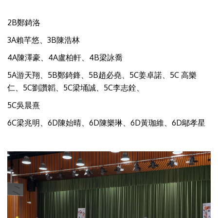
2B鄭錡洛
3A賴芊悠、3B陳浩林
4A陳澤豪、4A盧柏軒、4B梁詠喬
5A游天翔、5B鄭錡鋒、5B趙必堯、5C姜卓諾、5C 高樂
仁、5C劉讚韜、5C梁埇誠、5C李志銓、
5C吳晨熹
6C梁兆明、6D陳始晴、6D陳樂琳、6D黃珈維、6D鄔孝星